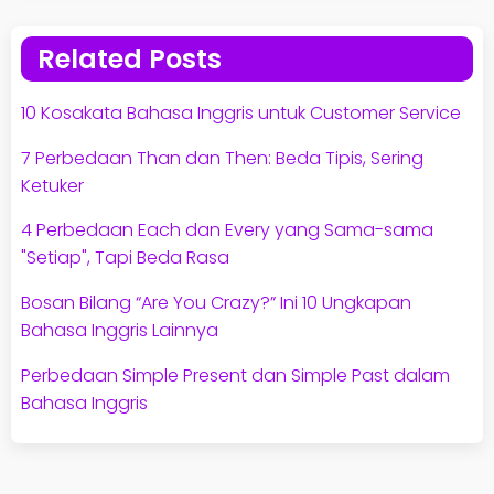
Related Posts
10 Kosakata Bahasa Inggris untuk Customer Service
7 Perbedaan Than dan Then: Beda Tipis, Sering
Ketuker
4 Perbedaan Each dan Every yang Sama-sama
"Setiap", Tapi Beda Rasa
Bosan Bilang “Are You Crazy?” Ini 10 Ungkapan
Bahasa Inggris Lainnya
Perbedaan Simple Present dan Simple Past dalam
Bahasa Inggris