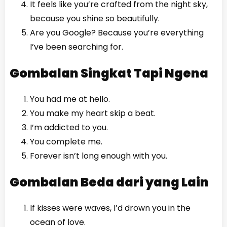
It feels like you’re crafted from the night sky,
because you shine so beautifully.
Are you Google? Because you’re everything
I’ve been searching for.
Gombalan Singkat Tapi Ngena
You had me at hello.
You make my heart skip a beat.
I’m addicted to you.
You complete me.
Forever isn’t long enough with you.
Gombalan Beda dari yang Lain
If kisses were waves, I’d drown you in the
ocean of love.