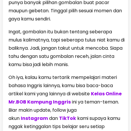
punya banyak pilihan gombalan buat pacar
maupun gebetan. Tinggal pilih sesuai momen dan
gaya kamu sendiri.
Ingat, gombalan itu bukan tentang seberapa
mulus kalimatnya, tapi seberapa tulus niat kamu di
baliknya. Jadi, jangan takut untuk mencoba. Siapa
tahu dengan satu gombalan receh, jalan cinta
kamu bisa jadi lebih manis.
Oh iya, kalau kamu tertarik mempelajari materi
bahasa Inggris lainnya, kamu bisa baca-baca
artikel kami yang lainnya di website
Kelas Online
Mr.BOB Kampung Inggris
ini ya teman-teman.
Biar makin update, follow juga
akun
Instagram
dan
TikTok
kami supaya kamu
nggak ketinggalan tips belajar seru setiap