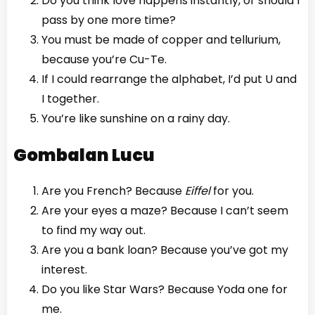
Do you think love happens instantly, or should I
pass by one more time?
You must be made of copper and tellurium,
because you’re Cu-Te.
If I could rearrange the alphabet, I’d put U and
I together.
You’re like sunshine on a rainy day.
Gombalan Lucu
Are you French? Because
Eiffel
for you.
Are your eyes a maze? Because I can’t seem
to find my way out.
Are you a bank loan? Because you’ve got my
interest.
Do you like Star Wars? Because Yoda one for
me.