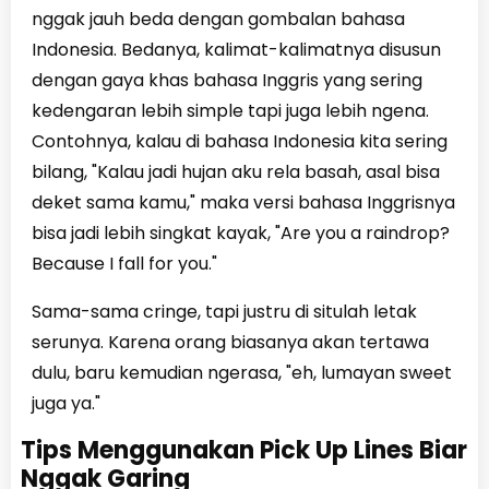
nggak jauh beda dengan gombalan bahasa
Indonesia. Bedanya, kalimat-kalimatnya disusun
dengan gaya khas bahasa Inggris yang sering
kedengaran lebih simple tapi juga lebih ngena.
Contohnya, kalau di bahasa Indonesia kita sering
bilang, "Kalau jadi hujan aku rela basah, asal bisa
deket sama kamu," maka versi bahasa Inggrisnya
bisa jadi lebih singkat kayak, "Are you a raindrop?
Because I fall for you."
Sama-sama cringe, tapi justru di situlah letak
serunya. Karena orang biasanya akan tertawa
dulu, baru kemudian ngerasa, "eh, lumayan sweet
juga ya."
Tips Menggunakan Pick Up Lines Biar
Nggak Garing