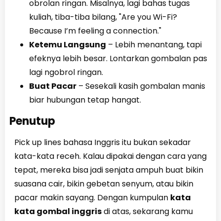
obrolan ringan. Misalnya, lagi bahas tugas
kuliah, tiba-tiba bilang, "Are you Wi-Fi?
Because I’m feeling a connection."
Ketemu Langsung
– Lebih menantang, tapi
efeknya lebih besar. Lontarkan gombalan pas
lagi ngobrol ringan.
Buat Pacar
– Sesekali kasih gombalan manis
biar hubungan tetap hangat.
Penutup
Pick up lines bahasa Inggris itu bukan sekadar
kata-kata receh. Kalau dipakai dengan cara yang
tepat, mereka bisa jadi senjata ampuh buat bikin
suasana cair, bikin gebetan senyum, atau bikin
pacar makin sayang. Dengan kumpulan
kata
kata gombal inggris
di atas, sekarang kamu