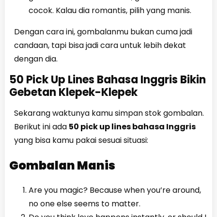
cocok. Kalau dia romantis, pilih yang manis.
Dengan cara ini, gombalanmu bukan cuma jadi
candaan, tapi bisa jadi cara untuk lebih dekat
dengan dia.
50 Pick Up Lines Bahasa Inggris Bikin
Gebetan Klepek-Klepek
Sekarang waktunya kamu simpan stok gombalan.
Berikut ini ada
50 pick up lines bahasa Inggris
yang bisa kamu pakai sesuai situasi:
Gombalan Manis
Are you magic? Because when you’re around,
no one else seems to matter.