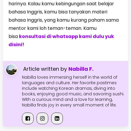
harinya. Kalau kamu kebingungan saat belajar
bahasa Inggris, kamu bisa tanyakan materi
bahasa Inggris, yang kamu kurang paham sama
mentor kami loh teman-teman. Kamu
bisa
konsultasi di whatsapp kami dulu yuk
disini!
Article written by
Nabilla F.
Nabilla loves immersing herself in the world of
languages and culture. Her favorite pastimes
include watching Korean dramas, diving into
books, enjoying good music, and savoring sushi.
With a curious mind and a love for learning,
Nabilla finds joy in every small moment of life.