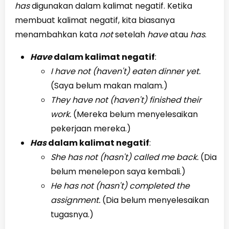
has
digunakan dalam kalimat negatif. Ketika
membuat kalimat negatif, kita biasanya
menambahkan kata
not
setelah
have
atau
has
.
Have
dalam kalimat negatif
:
I have not (haven't) eaten dinner yet.
(Saya belum makan malam.)
They have not (haven't) finished their
work.
(Mereka belum menyelesaikan
pekerjaan mereka.)
Has
dalam kalimat negatif
:
She has not (hasn't) called me back.
(Dia
belum menelepon saya kembali.)
He has not (hasn't) completed the
assignment.
(Dia belum menyelesaikan
tugasnya.)