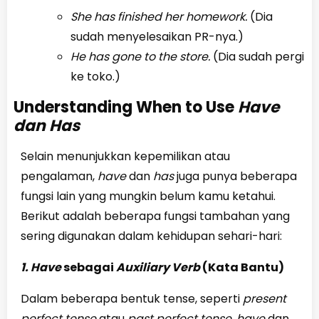
She has finished her homework.
(Dia
sudah menyelesaikan PR-nya.)
He has gone to the store.
(Dia sudah pergi
ke toko.)
Understanding When to Use
Have
dan Has
Selain menunjukkan kepemilikan atau
pengalaman,
have
dan
has
juga punya beberapa
fungsi lain yang mungkin belum kamu ketahui.
Berikut adalah beberapa fungsi tambahan yang
sering digunakan dalam kehidupan sehari-hari:
1. Have
sebagai
Auxiliary Verb
(Kata Bantu)
Dalam beberapa bentuk tense, seperti
present
perfect tense
atau
past perfect tense
,
have
dan