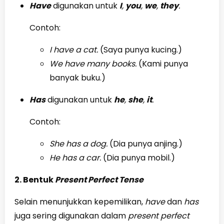
Have
digunakan untuk
I
,
you
,
we
,
they
.
Contoh:
I have a cat.
(Saya punya kucing.)
We have many books.
(Kami punya
banyak buku.)
Has
digunakan untuk
he
,
she
,
it
.
Contoh:
She has a dog.
(Dia punya anjing.)
He has a car.
(Dia punya mobil.)
2. Bentuk
Present Perfect Tense
Selain menunjukkan kepemilikan,
have
dan
has
juga sering digunakan dalam
present perfect