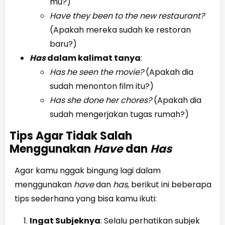
mu?)
Have they been to the new restaurant?
(Apakah mereka sudah ke restoran
baru?)
Has
dalam kalimat tanya
:
Has he seen the movie?
(Apakah dia
sudah menonton film itu?)
Has she done her chores?
(Apakah dia
sudah mengerjakan tugas rumah?)
Tips Agar Tidak Salah
Menggunakan
Have
dan
Has
Agar kamu nggak bingung lagi dalam
menggunakan
have
dan
has
, berikut ini beberapa
tips sederhana yang bisa kamu ikuti:
Ingat Subjeknya
: Selalu perhatikan subjek