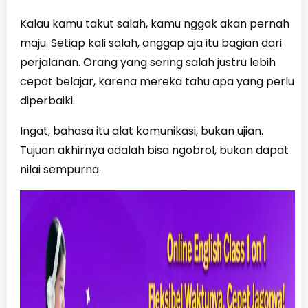
Kalau kamu takut salah, kamu nggak akan pernah
maju. Setiap kali salah, anggap aja itu bagian dari
perjalanan. Orang yang sering salah justru lebih
cepat belajar, karena mereka tahu apa yang perlu
diperbaiki.
Ingat, bahasa itu alat komunikasi, bukan ujian.
Tujuan akhirnya adalah bisa ngobrol, bukan dapat
nilai sempurna.