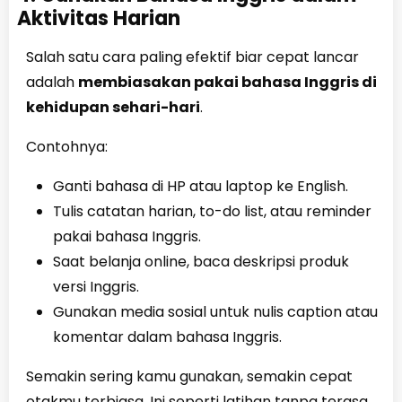
Aktivitas Harian
Salah satu cara paling efektif biar cepat lancar
adalah
membiasakan pakai bahasa Inggris di
kehidupan sehari-hari
.
Contohnya:
Ganti bahasa di HP atau laptop ke English.
Tulis catatan harian, to-do list, atau reminder
pakai bahasa Inggris.
Saat belanja online, baca deskripsi produk
versi Inggris.
Gunakan media sosial untuk nulis caption atau
komentar dalam bahasa Inggris.
Semakin sering kamu gunakan, semakin cepat
otakmu terbiasa. Ini seperti latihan tanpa terasa.