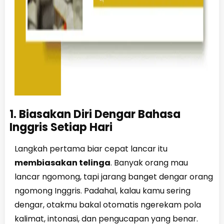
1. Biasakan Diri Dengar Bahasa
Inggris Setiap Hari
Langkah pertama biar cepat lancar itu
membiasakan telinga
. Banyak orang mau
lancar ngomong, tapi jarang banget dengar orang
ngomong Inggris. Padahal, kalau kamu sering
dengar, otakmu bakal otomatis ngerekam pola
kalimat, intonasi, dan pengucapan yang benar.