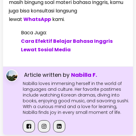
masih bingung soal materi bahasa Inggris, kamu
juga bisa konsultasi langsung
lewat
WhatsApp
kami.
Baca Juga:
Cara Efektif Belajar Bahasa Inggris
Lewat Sosial Media
Article written by
Nabilla F.
Nabilla loves immersing herself in the world of
languages and culture. Her favorite pastimes
include watching Korean dramas, diving into
books, enjoying good music, and savoring sushi.
With a curious mind and a love for learning,
Nabilla finds joy in every small moment of life.