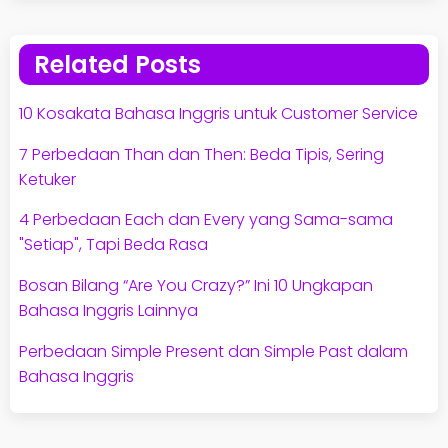
Related Posts
10 Kosakata Bahasa Inggris untuk Customer Service
7 Perbedaan Than dan Then: Beda Tipis, Sering
Ketuker
4 Perbedaan Each dan Every yang Sama-sama
"Setiap", Tapi Beda Rasa
Bosan Bilang “Are You Crazy?” Ini 10 Ungkapan
Bahasa Inggris Lainnya
Perbedaan Simple Present dan Simple Past dalam
Bahasa Inggris