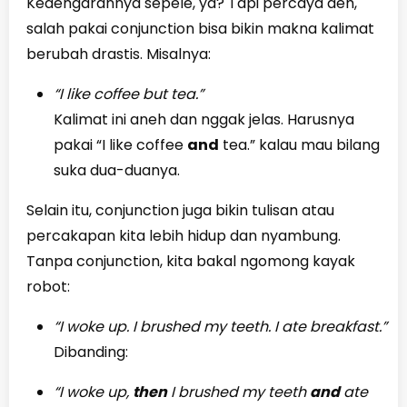
Kedengarannya sepele, ya? Tapi percaya deh,
salah pakai conjunction bisa bikin makna kalimat
berubah drastis. Misalnya:
“I like coffee but tea.”
Kalimat ini aneh dan nggak jelas. Harusnya
pakai “I like coffee
and
tea.” kalau mau bilang
suka dua-duanya.
Selain itu, conjunction juga bikin tulisan atau
percakapan kita lebih hidup dan nyambung.
Tanpa conjunction, kita bakal ngomong kayak
robot:
“I woke up. I brushed my teeth. I ate breakfast.”
Dibanding:
“I woke up,
then
I brushed my teeth
and
ate