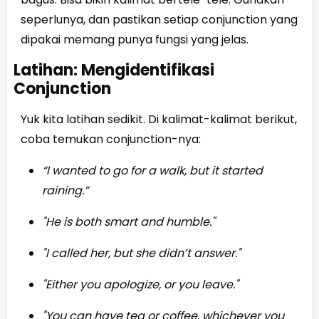
seperlunya, dan pastikan setiap conjunction yang
dipakai memang punya fungsi yang jelas.
Latihan: Mengidentifikasi
Conjunction
Yuk kita latihan sedikit. Di kalimat-kalimat berikut,
coba temukan conjunction-nya:
“I wanted to go for a walk, but it started
raining.”
"He is both smart and humble."
"I called her, but she didn’t answer."
"Either you apologize, or you leave."
"You can have tea or coffee, whichever you