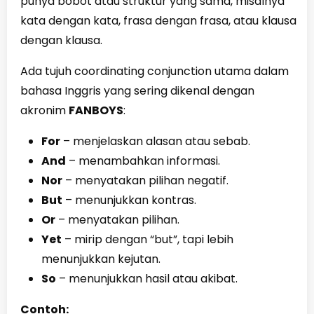
punya bobot atau struktur yang sama, misalnya
kata dengan kata, frasa dengan frasa, atau klausa
dengan klausa.
Ada tujuh coordinating conjunction utama dalam
bahasa Inggris yang sering dikenal dengan
akronim
FANBOYS
:
For
– menjelaskan alasan atau sebab.
And
– menambahkan informasi.
Nor
– menyatakan pilihan negatif.
But
– menunjukkan kontras.
Or
– menyatakan pilihan.
Yet
– mirip dengan “but”, tapi lebih
menunjukkan kejutan.
So
– menunjukkan hasil atau akibat.
Contoh: