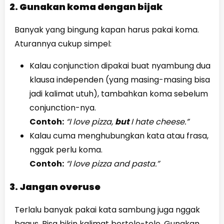
2. Gunakan koma dengan bijak
Banyak yang bingung kapan harus pakai koma.
Aturannya cukup simpel:
Kalau conjunction dipakai buat nyambung dua
klausa independen (yang masing-masing bisa
jadi kalimat utuh), tambahkan koma sebelum
conjunction-nya.
Contoh:
“I love pizza,
but
I hate cheese.”
Kalau cuma menghubungkan kata atau frasa,
nggak perlu koma.
Contoh:
“I love pizza and pasta.”
3. Jangan overuse
Terlalu banyak pakai kata sambung juga nggak
bagus. Bisa bikin kalimat bertele-tele. Gunakan