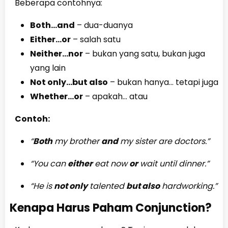
Beberapa contohnya:
Both...and
– dua-duanya
Either...or
– salah satu
Neither...nor
– bukan yang satu, bukan juga
yang lain
Not only...but also
– bukan hanya... tetapi juga
Whether...or
– apakah... atau
Contoh:
“
Both
my brother
and
my sister are doctors.”
“You can
either
eat now
or
wait until dinner.”
“He is
not only
talented
but also
hardworking.”
Kenapa Harus Paham Conjunction?