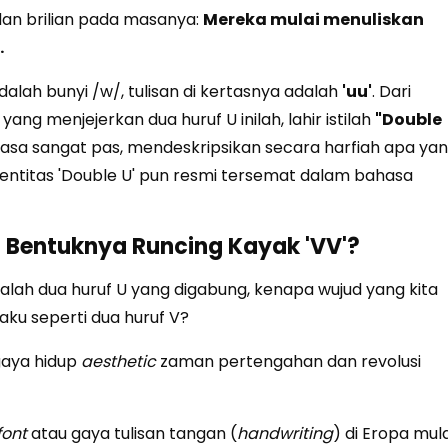
 dan brilian pada masanya:
Mereka mulai menuliskan
.
alah bunyi /w/, tulisan di kertasnya adalah
'uu'
. Dari
ang menjejerkan dua huruf U inilah, lahir istilah
"Double
rasa sangat pas, mendeskripsikan secara harfiah apa ya
dentitas 'Double U' pun resmi tersemat dalam bahasa
g Bentuknya Runcing Kayak 'VV'?
lah dua huruf U yang digabung, kenapa wujud yang kita
aku seperti dua huruf V?
aya hidup
aesthetic
zaman pertengahan dan revolusi
font
atau gaya tulisan tangan (
handwriting
) di Eropa mula