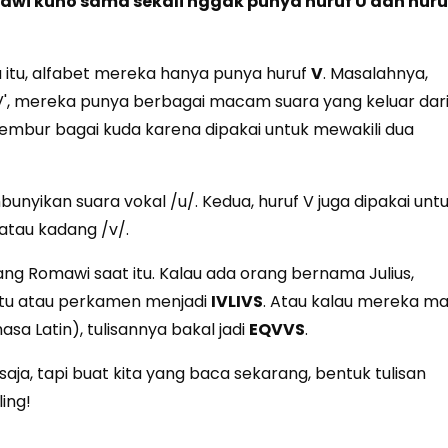
wi kuno sama sekali nggak punya huruf U dan huru
a itu, alfabet mereka hanya punya huruf
V
. Masalahnya,
V', mereka punya berbagai macam suara yang keluar dar
ja lembur bagai kuda karena dipakai untuk mewakili dua
unyikan suara vokal /u/. Kedua, huruf V juga dipakai unt
tau kadang /v/.
ng Romawi saat itu. Kalau ada orang bernama Julius,
atu atau perkamen menjadi
IVLIVS
. Atau kalau mereka m
sa Latin), tulisannya bakal jadi
EQVVS
.
aja, tapi buat kita yang baca sekarang, bentuk tulisan
ling!