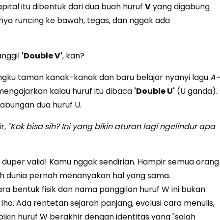
kapital itu dibentuk dari dua buah huruf
V
yang digabung
nya runcing ke bawah, tegas, dan nggak ada
anggil
'Double V'
, kan?
bangku taman kanak-kanak dan baru belajar nyanyi lagu
A-
 mengajarkan kalau huruf itu dibaca
'Double U'
(U ganda).
gabungan dua huruf U.
r,
"Kok bisa sih? Ini yang bikin aturan lagi ngelindur apa
 duper valid! Kamu nggak sendirian. Hampir semua orang
uruh dunia pernah menanyakan hal yang sama.
a bentuk fisik dan nama panggilan huruf W ini bukan
o. Ada rentetan sejarah panjang, evolusi cara menulis,
kin huruf W berakhir dengan identitas yang "salah