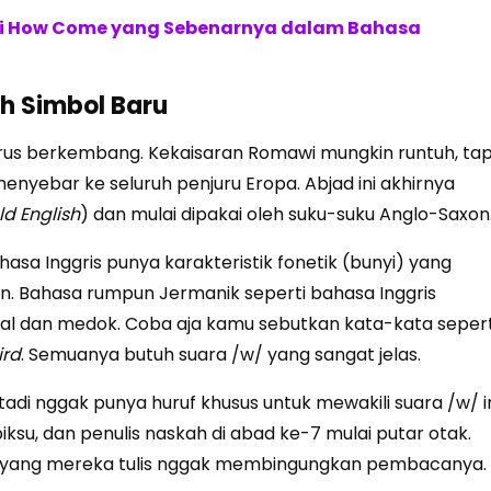
rti How Come yang Sebenarnya dalam Bahasa
uh Simbol Baru
erus berkembang. Kekaisaran Romawi mungkin runtuh, tap
enyebar ke seluruh penjuru Eropa. Abjad ini akhirnya
ld English
) dan mulai dipakai oleh suku-suku Anglo-Saxon
Bahasa Inggris punya karakteristik fonetik (bunyi) yang
n. Bahasa rumpun Jermanik seperti bahasa Inggris
bal dan medok. Coba aja kamu sebutkan kata-kata sepert
ird
. Semuanya butuh suara /w/ yang sangat jelas.
di nggak punya huruf khusus untuk mewakili suara /w/ i
iksu, dan penulis naskah di abad ke-7 mulai putar otak.
ks yang mereka tulis nggak membingungkan pembacanya.