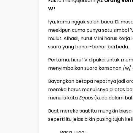
Fakta mengejutkannya:
Orang Roma
W!
Iya, kamu nggak salah baca. Di mas
meskipun cuma punya satu simbol '
mulut. Alhasil, huruf V ini harus ker
suara yang benar-benar berbeda.
Pertama, huruf V dipakai untuk memb
menyimbolkan suara konsonan /w/ a
Bayangkan betapa repotnya jadi ora
mereka harus menulisnya di atas b
menulis kata
Equus
(kuda dalam baha
Buat mereka saat itu mungkin biasa s
seperti itu jelas bikin pusing tujuh keli
Baca Juga :