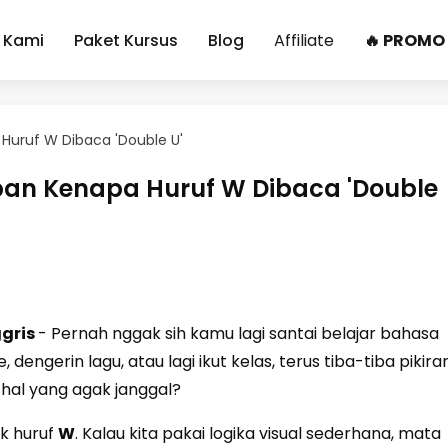
 Kami
Paket Kursus
Blog
Affiliate
🔥 PROMO
 Huruf W Dibaca 'Double U'
ban Kenapa Huruf W Dibaca 'Double
ggris
- Pernah nggak sih kamu lagi santai belajar bahasa
, dengerin lagu, atau lagi ikut kelas, terus tiba-tiba pikira
hal yang agak janggal?
k huruf
W
. Kalau kita pakai logika visual sederhana, mata