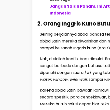
Jangan Salah Paham, Ini A
Indonesia
2. Orang Inggris Kuno But
Seiring berjalannya abad, bahasa t
abjad Latin mereka diwariskan dan m
sampai ke tanah Inggris kuno (era
O
Nah, di sinilah konflik baru dimulai. 
sangat berbeda dengan bahasa Lati
dipenuhi dengan suara /w/ yang te
water
,
window
,
wife
,
wolf
, sampai
we
Karena abjad Latin bawaan Romawi ta
secara spesifik, para cendekiawan, b
Mereka butuh solusi cepat biar te