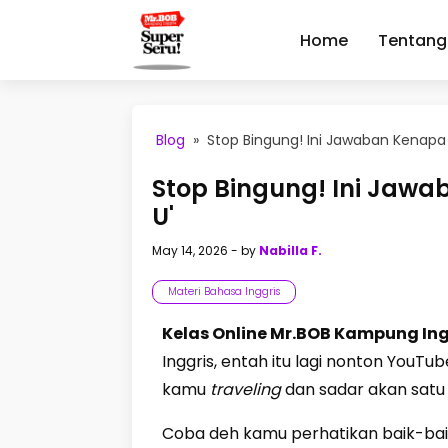
Home
Tentang
Blog
»
Stop Bingung! Ini Jawaban Kenapa
Stop Bingung! Ini Jawa
U'
May 14, 2026
- by
Nabilla F.
Materi Bahasa Inggris
Kelas Online Mr.BOB Kampung In
Inggris, entah itu lagi nonton YouTube
kamu
traveling
dan sadar akan satu 
Coba deh kamu perhatikan baik-bai