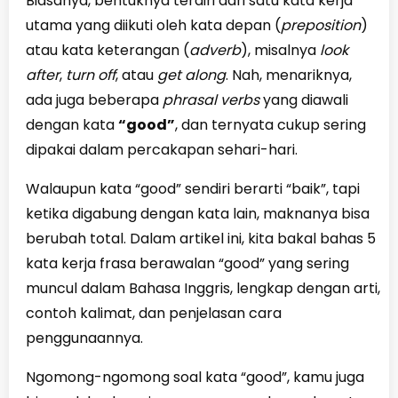
Biasanya, bentuknya terdiri dari satu kata kerja
utama yang diikuti oleh kata depan (
preposition
)
atau kata keterangan (
adverb
), misalnya
look
after
,
turn off
, atau
get along
. Nah, menariknya,
ada juga beberapa
phrasal verbs
yang diawali
dengan kata
“good”
, dan ternyata cukup sering
dipakai dalam percakapan sehari-hari.
Walaupun kata “good” sendiri berarti “baik”, tapi
ketika digabung dengan kata lain, maknanya bisa
berubah total. Dalam artikel ini, kita bakal bahas 5
kata kerja frasa berawalan “good” yang sering
muncul dalam Bahasa Inggris, lengkap dengan arti,
contoh kalimat, dan penjelasan cara
penggunaannya.
Ngomong-ngomong soal kata “good”, kamu juga