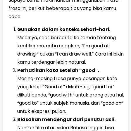
Supaya kamu makin lancar menggunakan frasa-
frasa ini, berikut beberapa tips yang bisa kamu
coba:
Gunakan dalam konteks sehari-hari.
Misalnya, saat bercerita ke teman tentang
keahlianmu, coba ucapkan, “I’m good at
drawing,” bukan “I can draw well.” Cara ini bikin
kamu terdengar lebih natural.
Perhatikan kata setelah “good”.
Masing-masing frasa punya pasangan kata
yang khas. “Good at” diikuti -ing, “good for”
diikuti benda, “good with” untuk orang atau hal,
“good to” untuk subjek manusia, dan “good on”
untuk ekspresi pujian.
Biasakan mendengar dari penutur asli.
Nonton film atau video Bahasa Inggris bisa