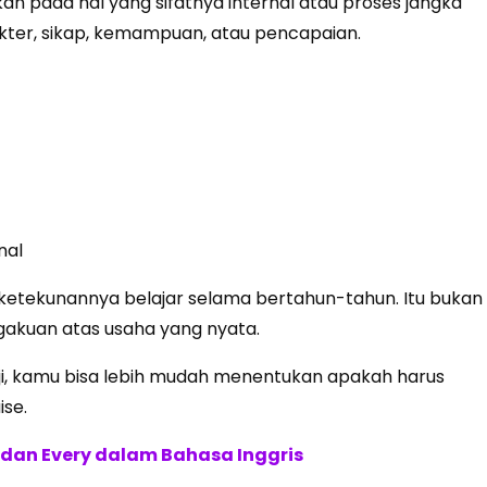
ukan pada hal yang sifatnya internal atau proses jangka
kter, sikap, kemampuan, atau pencapaian.
nal
ketekunannya belajar selama bertahun-tahun. Itu bukan
gakuan atas usaha yang nyata.
i, kamu bisa lebih mudah menentukan apakah harus
se.
 dan Every dalam Bahasa Inggris