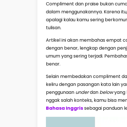
Compliment dan praise bukan cuma so
dalam menggunakannya. Karena itu
apalagi kalau kamu sering berkomuni
tulisan.
Artikel ini akan membahas empat 
dengan benar, lengkap dengan penj
umum yang sering terjadi. Pembaha
benar.
Selain membedakan compliment dan 
keliru dengan pasangan kata lain ya
penggunaan
under
dan
below
yang 
nggak salah konteks, kamu bisa me
Bahasa Inggris
sebagai panduan l