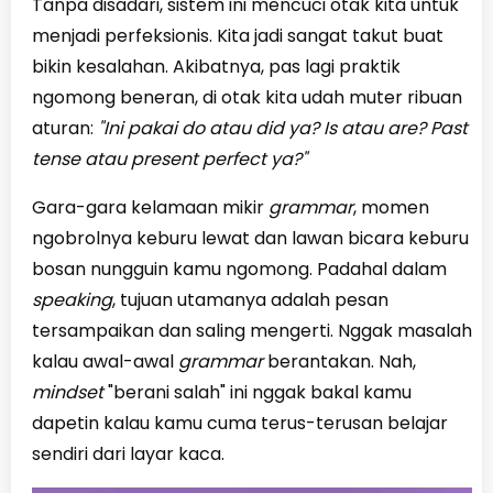
Tanpa disadari, sistem ini mencuci otak kita untuk
menjadi perfeksionis. Kita jadi sangat takut buat
bikin kesalahan. Akibatnya, pas lagi praktik
ngomong beneran, di otak kita udah muter ribuan
aturan:
"Ini pakai do atau did ya? Is atau are? Past
tense atau present perfect ya?"
Gara-gara kelamaan mikir
grammar
, momen
ngobrolnya keburu lewat dan lawan bicara keburu
bosan nungguin kamu ngomong. Padahal dalam
speaking
, tujuan utamanya adalah pesan
tersampaikan dan saling mengerti. Nggak masalah
kalau awal-awal
grammar
berantakan. Nah,
mindset
"berani salah" ini nggak bakal kamu
dapetin kalau kamu cuma terus-terusan belajar
sendiri dari layar kaca.