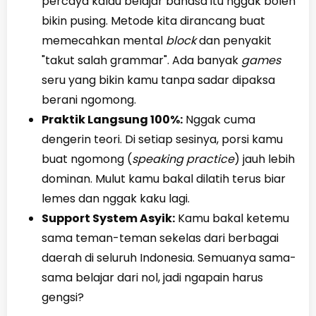
percaya kalau belajar bahasa itu nggak boleh
bikin pusing. Metode kita dirancang buat
memecahkan mental
block
dan penyakit
"takut salah grammar". Ada banyak
games
seru yang bikin kamu tanpa sadar dipaksa
berani ngomong.
Praktik Langsung 100%:
Nggak cuma
dengerin teori. Di setiap sesinya, porsi kamu
buat ngomong (
speaking practice
) jauh lebih
dominan. Mulut kamu bakal dilatih terus biar
lemes dan nggak kaku lagi.
Support System Asyik:
Kamu bakal ketemu
sama teman-teman sekelas dari berbagai
daerah di seluruh Indonesia. Semuanya sama-
sama belajar dari nol, jadi ngapain harus
gengsi?