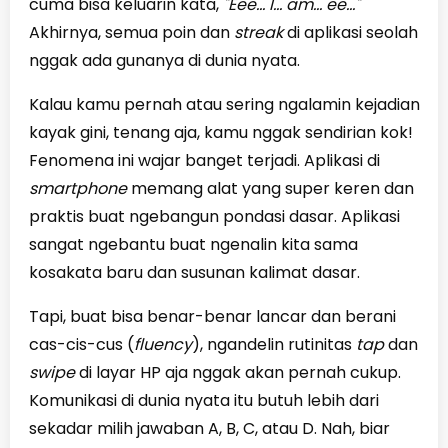
cuma bisa keluarin kata,
"Eee... I... am... ee..."
Akhirnya, semua poin dan
streak
di aplikasi seolah
nggak ada gunanya di dunia nyata.
Kalau kamu pernah atau sering ngalamin kejadian
kayak gini, tenang aja, kamu nggak sendirian kok!
Fenomena ini wajar banget terjadi. Aplikasi di
smartphone
memang alat yang super keren dan
praktis buat ngebangun pondasi dasar. Aplikasi
sangat ngebantu buat ngenalin kita sama
kosakata baru dan susunan kalimat dasar.
Tapi, buat bisa benar-benar lancar dan berani
cas-cis-cus (
fluency
), ngandelin rutinitas
tap
dan
swipe
di layar HP aja nggak akan pernah cukup.
Komunikasi di dunia nyata itu butuh lebih dari
sekadar milih jawaban A, B, C, atau D. Nah, biar