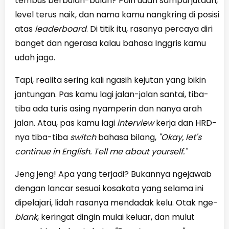
tembus berbulan-bulan? Poin udah sampai jutaan,
level terus naik, dan nama kamu nangkring di posisi
atas
leaderboard
. Di titik itu, rasanya percaya diri
banget dan ngerasa kalau bahasa Inggris kamu
udah jago.
Tapi, realita sering kali ngasih kejutan yang bikin
jantungan. Pas kamu lagi jalan-jalan santai, tiba-
tiba ada turis asing nyamperin dan nanya arah
jalan. Atau, pas kamu lagi
interview
kerja dan HRD-
nya tiba-tiba
switch
bahasa bilang,
"Okay, let's
continue in English. Tell me about yourself."
Jeng jeng! Apa yang terjadi? Bukannya ngejawab
dengan lancar sesuai kosakata yang selama ini
dipelajari, lidah rasanya mendadak kelu. Otak nge-
blank
, keringat dingin mulai keluar, dan mulut